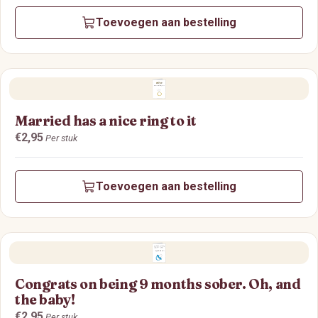
Toevoegen aan bestelling
Married has a nice ring to it
Prijs:
€2,95
Per stuk
Toevoegen aan bestelling
Congrats on being 9 months sober. Oh, and
the baby!
Prijs:
€2,95
Per stuk